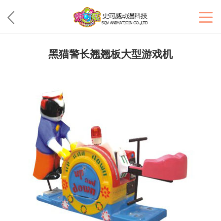
黑猫警长翘翘板大型游戏机