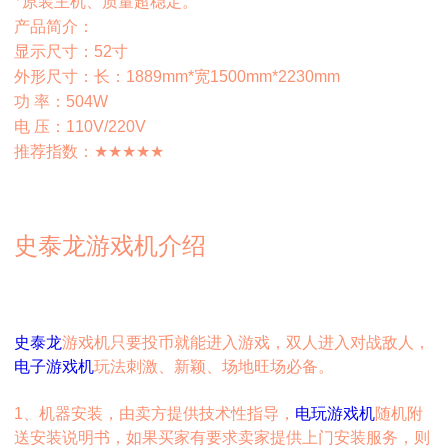
原装主机、质量超稳定。
*
产品简介：
52
寸
显示尺寸：
1889mm*
宽
1500mm*2230mm
外形尺寸：长：
504W
功 率：
110V/220V
电 压：
★★★★★
推荐指数：
史泰龙游戏机介绍
史泰龙
游戏机只要投币就能进入游戏，双人进入对战敌人，
电子游戏机
玩法刺激、新颖、场地旺场必备。
1
、机器安装，由卖方提供技术性指导，
电玩游戏机
随机附
送安装说明书，如果买家有要求卖家提供上门安装服务，则