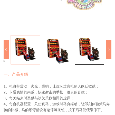
一、产品介绍
1、枪身带震动，火光，爆响，让没玩过真枪的人跃跃欲试；
2、卡通表情的南瓜，快速射击的手枪，逼真的音效；
3、每关结束时奖励与该关关数相同的虚弹；
4、每台机器配置一只仿真马，游戏时马身摇动，让即刻体验策马奔
驰的快感，马的颈背部设有急停等按钮，按下后马便缓缓停下。